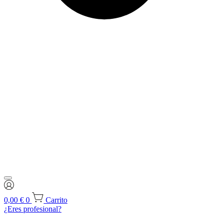
0,00
€
0
Carrito
¿Eres profesional?