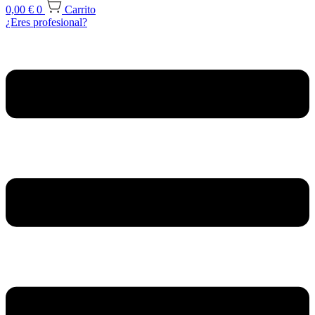
0,00
€
0
Carrito
¿Eres profesional?