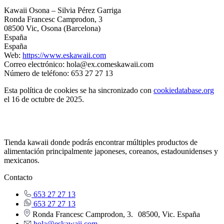
Kawaii Osona – Silvia Pérez Garriga
Ronda Francesc Camprodon, 3
08500 Vic, Osona (Barcelona)
España
España
Web:
https://www.eskawaii.com
Correo electrónico:
hola@
ex.com
eskawaii.com
Número de teléfono: 653 27 27 13
Esta política de cookies se ha sincronizado con
cookiedatabase.org
el 16 de octubre de 2025.
Tienda kawaii donde podrás encontrar múltiples productos de
alimentación principalmente japoneses, coreanos, estadounidenses y
mexicanos.
Contacto
653 27 27 13
653 27 27 13
Ronda Francesc Camprodon, 3. 08500, Vic. España
hola@eskawaii.com