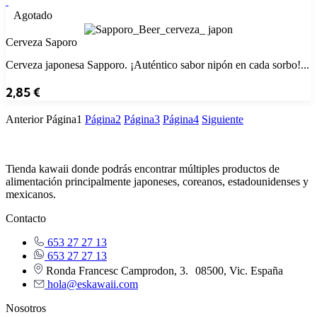
Agotado
Cerveza Saporo
Cerveza japonesa Sapporo. ¡Auténtico sabor nipón en cada sorbo!...
2,85
€
Anterior
Página
1
Página
2
Página
3
Página
4
Siguiente
Tienda kawaii donde podrás encontrar múltiples productos de
alimentación principalmente japoneses, coreanos, estadounidenses y
mexicanos.
Contacto
653 27 27 13
653 27 27 13
Ronda Francesc Camprodon, 3. 08500, Vic. España
hola@eskawaii.com
Nosotros