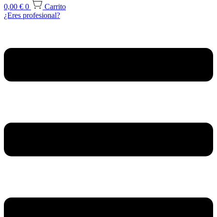
0,00
€
0
Carrito
¿Eres profesional?