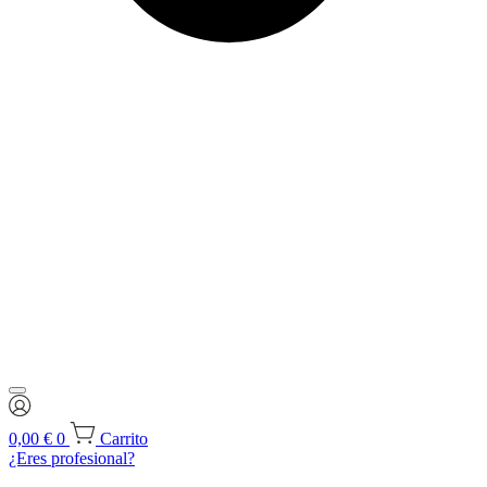
0,00
€
0
Carrito
¿Eres profesional?