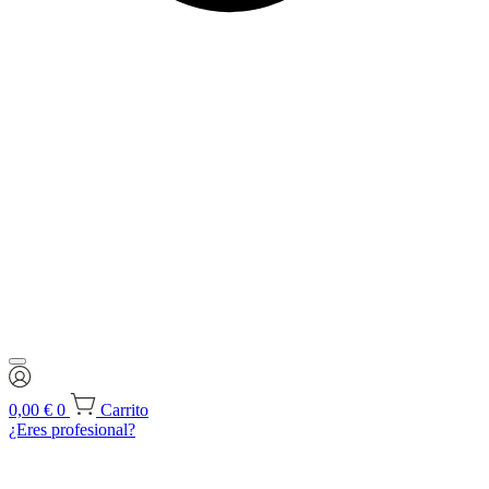
0,00
€
0
Carrito
¿Eres profesional?