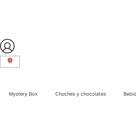
0
¿Eres profesional?
Mystery Box
Chuches y chocolates
Bebi