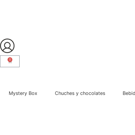
0
¿Eres profesional?
Mystery Box
Chuches y chocolates
Bebi