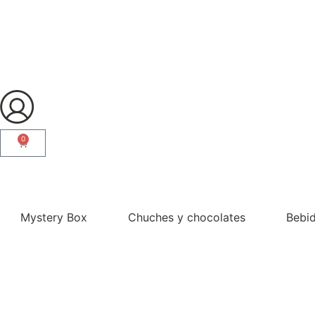
0
¿Eres profesional?
Mystery Box
Chuches y chocolates
Bebi