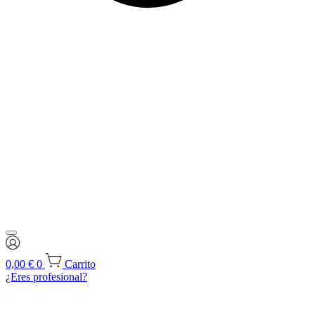
0,00
€
0
Carrito
¿Eres profesional?