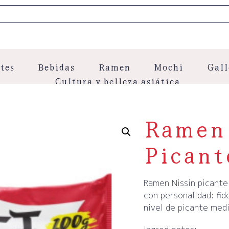
tes
Bebidas
Ramen
Mochi
Gall
Cultura y belleza asiática
Ramen 
Picant
Ramen Nissin picante
con personalidad: fid
nivel de picante medi