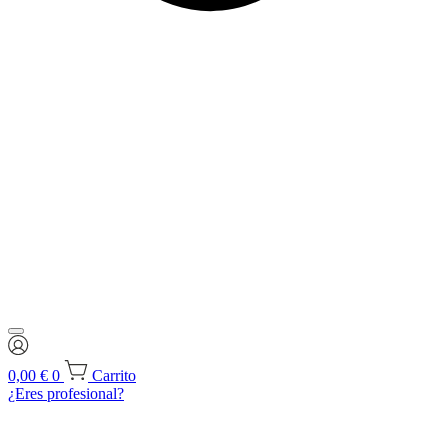
0,00
€
0
Carrito
¿Eres profesional?