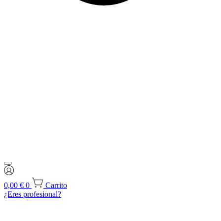
0,00
€
0
Carrito
¿Eres profesional?