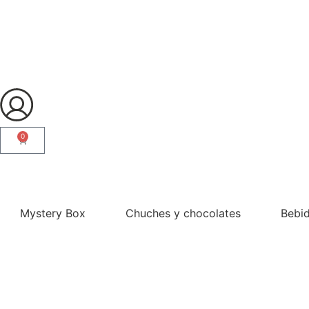
0
¿Eres profesional?
Mystery Box
Chuches y chocolates
Bebi