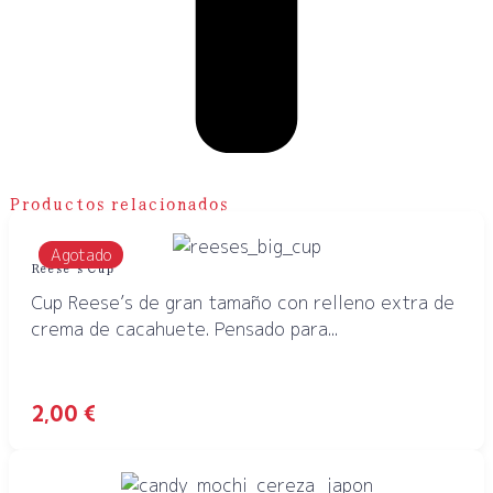
Productos relacionados
Agotado
Reese’s Cup
Cup Reese’s de gran tamaño con relleno extra de
crema de cacahuete. Pensado para...
2,00
€