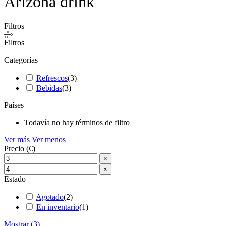
Arizona drink
Filtros
Filtros
Categorías
Refrescos
(
3
)
Bebidas
(
3
)
Países
Todavía no hay términos de filtro
Ver más
Ver menos
Precio (€)
×
×
Estado
Agotado
(
2
)
En inventario
(
1
)
Mostrar
(
3
)