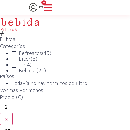
0
bebida
Filtros
Filtros
Categorías
Refrescos
(
13
)
Licor
(
5
)
Té
(
4
)
Bebidas
(
21
)
Países
Todavía no hay términos de filtro
Ver más
Ver menos
Precio (€)
×