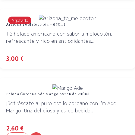
Agotado
Arizona Té Melocotón – 650ml
Té helado americano con sabor a melocotón,
refrescante y rico en antioxidantes....
3,00
€
Bebida Coreana Ade Mango pouch de 230ml
¡Refréscate al puro estilo coreano con I'm Ade
Mango! Una deliciosa y dulce bebida...
2,60
€