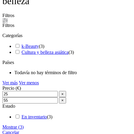
belleza
Filtros
Filtros
Categorías
k-Beauty
(
3
)
Cultura y belleza asiática
(
3
)
Países
Todavía no hay términos de filtro
Ver más
Ver menos
Precio (€)
×
×
Estado
En inventario
(
3
)
Mostrar
(
3
)
Cancelar