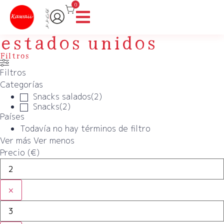
0
estados unidos
Filtros
Filtros
Categorías
Snacks salados
(
2
)
Snacks
(
2
)
Países
Todavía no hay términos de filtro
Ver más
Ver menos
Precio (€)
×