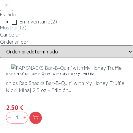
×
Estado
En inventario
(
2
)
Mostrar
(
2
)
Cancelar
Ordenar por
RAP SNACKS Bar‑B‑Quin’ with My Honey Truffle
chips Rap Snacks Bar-B-Quin' with My Honey Truffle
Nicki Minaj 2.5 oz – Edición...
2,50
€