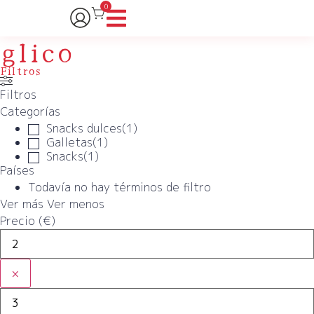
0
glico
Filtros
Filtros
Categorías
Snacks dulces
(
1
)
Galletas
(
1
)
Snacks
(
1
)
Países
Todavía no hay términos de filtro
Ver más
Ver menos
Precio (€)
×