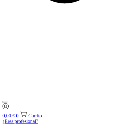
0,00
€
0
Carrito
¿Eres profesional?