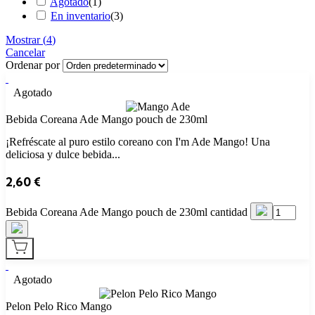
Agotado
(
1
)
En inventario
(
3
)
Mostrar
(
4
)
Cancelar
Ordenar por
Agotado
Bebida Coreana Ade Mango pouch de 230ml
¡Refréscate al puro estilo coreano con I'm Ade Mango! Una
deliciosa y dulce bebida...
2,60
€
Bebida Coreana Ade Mango pouch de 230ml cantidad
Agotado
Pelon Pelo Rico Mango