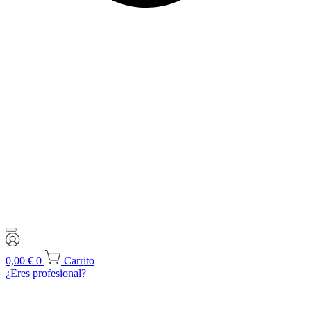
0,00
€
0
Carrito
¿Eres profesional?