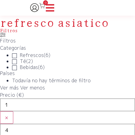
0
refresco asiatico
Filtros
Filtros
Categorías
Refrescos
(
6
)
Té
(
2
)
Bebidas
(
6
)
Países
Todavía no hay términos de filtro
Ver más
Ver menos
Precio (€)
×