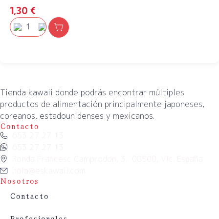
1,30
€
Tienda kawaii donde podrás encontrar múltiples
productos de alimentación principalmente japoneses,
coreanos, estadounidenses y mexicanos.
Contacto
653 27 27 13
653 27 27 13
Ronda Francesc Camprodon, 3. 08500, Vic. España
hola@eskawaii.com
Nosotros
Contacto
Profesionales