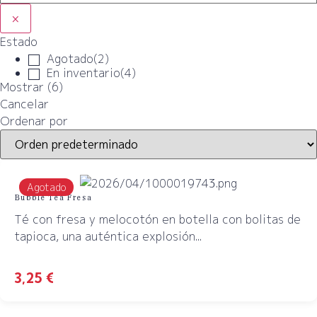
×
Estado
Agotado
(
2
)
En inventario
(
4
)
Mostrar
(
6
)
Cancelar
Ordenar por
Agotado
Bubble Tea Fresa
Té con fresa y melocotón en botella con bolitas de
tapioca, una auténtica explosión...
3,25
€