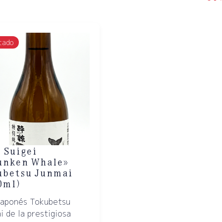
tado
 Suigei
unken Whale»
ubetsu Junmai
0ml)
japonés Tokubetsu
i de la prestigiosa