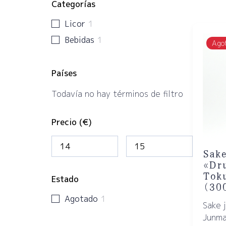
Categorías
Licor
1
Bebidas
1
Ago
Países
Todavía no hay términos de filtro
Precio (€)
Sake
«Dr
Tok
Estado
(30
Agotado
1
Sake 
Junma