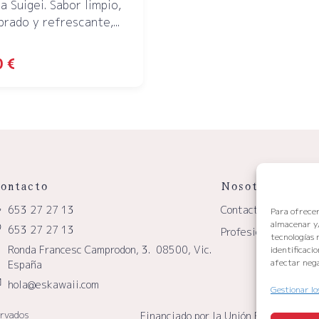
a Suigei. Sabor limpio,
brado y refrescante,...
0
€
ontacto
Nosotros
653 27 27 13
Contacto
Para ofrecer
almacenar y/
653 27 27 13
Profesionales
tecnologías 
Ronda Francesc Camprodon, 3. 08500, Vic.
identificaci
afectar nega
España
hola@eskawaii.com
Gestionar lo
ervados
Financiado por la Unión Europea – Ne