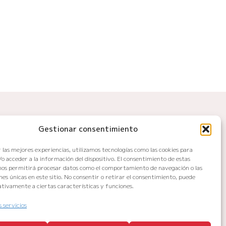
Gestionar consentimiento
Legal
Política de privacidad
 las mejores experiencias, utilizamos tecnologías como las cookies para
o acceder a la información del dispositivo. El consentimiento de estas
Política de cookies
nos permitirá procesar datos como el comportamiento de navegación o las
ones únicas en este sitio. No consentir o retirar el consentimiento, puede
Política de devoluciones y reembolsos
tivamente a ciertas características y funciones.
Accesibilidad web
s servicios
xt