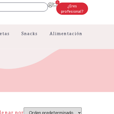
0
¿Eres
profesional?
etas
Snacks
Alimentación
denar por