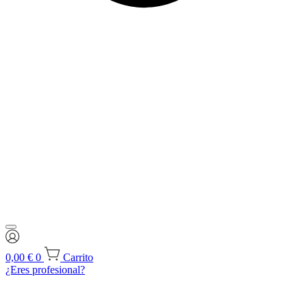
0,00
€
0
Carrito
¿Eres profesional?