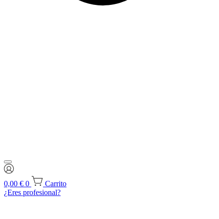
0,00
€
0
Carrito
¿Eres profesional?