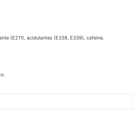
ante (E211), acidulantes (E338, E339), cafeína.
co.