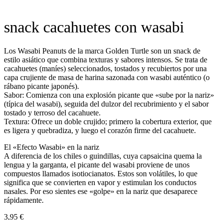
snack cacahuetes con wasabi
Los Wasabi Peanuts de la marca Golden Turtle son un snack de
estilo asiático que combina texturas y sabores intensos. Se trata de
cacahuetes (maníes) seleccionados, tostados y recubiertos por una
capa crujiente de masa de harina sazonada con wasabi auténtico (o
rábano picante japonés).
Sabor: Comienza con una explosión picante que «sube por la nariz»
(típica del wasabi), seguida del dulzor del recubrimiento y el sabor
tostado y terroso del cacahuete.
Textura: Ofrece un doble crujido; primero la cobertura exterior, que
es ligera y quebradiza, y luego el corazón firme del cacahuete.
El «Efecto Wasabi» en la nariz
A diferencia de los chiles o guindillas, cuya capsaicina quema la
lengua y la garganta, el picante del wasabi proviene de unos
compuestos llamados isotiocianatos. Estos son volátiles, lo que
significa que se convierten en vapor y estimulan los conductos
nasales. Por eso sientes ese «golpe» en la nariz que desaparece
rápidamente.
3,95
€