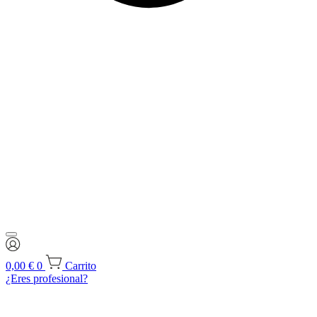
0,00
€
0
Carrito
¿Eres profesional?