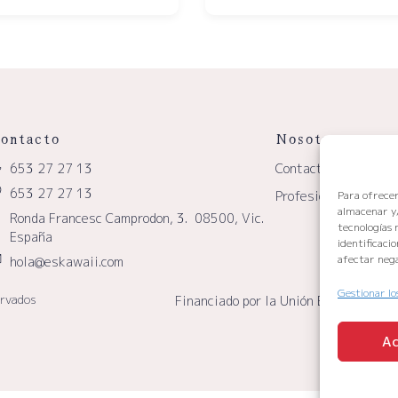
ontacto
Nosotros
653 27 27 13
Contacto
653 27 27 13
Profesionales
Para ofrecer
almacenar y/
Ronda Francesc Camprodon, 3. 08500, Vic.
tecnologías 
España
identificaci
afectar nega
hola@eskawaii.com
Gestionar lo
ervados
Financiado por la Unión Europea – Ne
Generation 
Ac