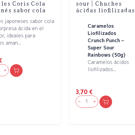
sour | Chuches
les Coris Cola
ácidas liofilizadas
nés sabor cola
es japoneses sabor cola
Caramelos
orpresa ácida en el
Liofilizados
or, ideales para
Crunch Punch –
s aman...
Super Sour
Rainbows (50g)
€
Caramelos ácidos
liofilizados...
3,70
€