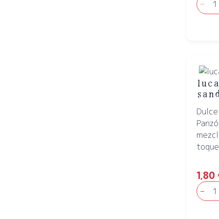
luca
san
Dulce
Panzó
mezcl
toque.
1,80