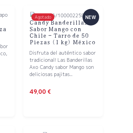
NEW
Agotado
Candy Banderillas
Sabor Mango con
za
Chile – Tarro de 50
Piezas (1 kg) México
abor
Disfruta del auténtico sabor
co,
tradicional! Las Banderillas
y
Axo Candy sabor Mango son
deliciosas pajitas...
49,00
€