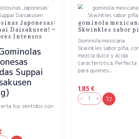
sinas Japonesas:
gominola mexican
ai Daisakusen! –
Skwinkles sabor p
res Intensos
Gominola mexicana
Skwinkles sabor piña, co
Gominolas
mezcla dulce y ácida
onesas
característica. Perfecta
das Suppai
para quienes...
sakusen
1,85
€
g)
ierta tus sentidos con
€