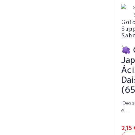
Golo
Supp
Sabo
Jap
Áci
Dai
(65
¡Desp
el...
2,15