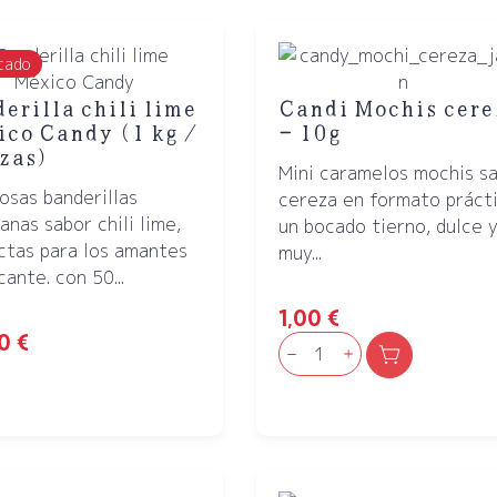
tado
erilla chili lime
Candi Mochis cere
co Candy (1 kg /
– 10g
zas)
Mini caramelos mochis s
iosas banderillas
cereza en formato prácti
anas sabor chili lime,
un bocado tierno, dulce 
ctas para los amantes
muy...
cante. con 50...
1,00
€
00
€