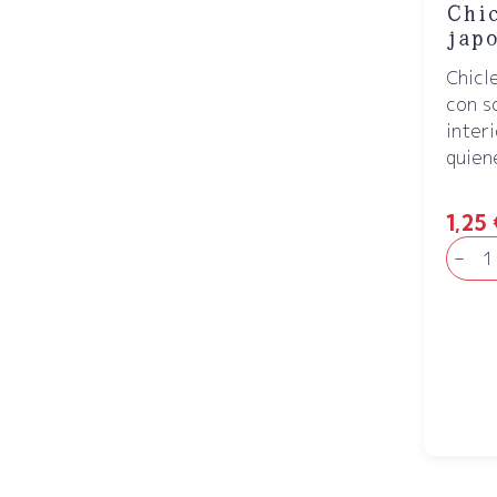
Chic
japo
Chicl
con s
interi
quiene
1,25