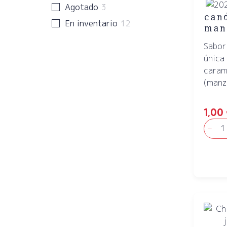
Agotado
3
can
En inventario
12
man
Sabor
única
caram
(manza
1,00