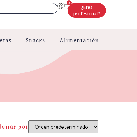
0
¿Eres
profesional?
etas
Snacks
Alimentación
denar por