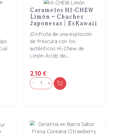
Caramelos HI‑CHEW
Limón – Chuches
Japonesas | EsKawaii
n
¡Disfruta de una explosión
de frescura con los
ipo
auténticos Hi-Chew de
cial
Limón Ácido de...
2,10
€
y