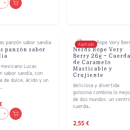
Agotado
s panzón sabor
Nerds Rope Very
día
Berry 26g – Cuerd
de Caramelo
 mexicano Lucas
Masticable y
n sabor sandía, con
Crujiente
a de dulce, ácido y un
deliciosa y divertida
..
golosina combina lo mejo
de dos mundos: un centr
€
cuerda...
2,55
€