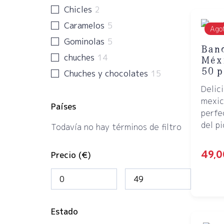
Chicles
2
Caramelos
5
Ago
Gominolas
5
Band
chuches
14
Méxi
50 p
Chuches y chocolates
15
Delic
mexic
Países
perfe
del pi
Todavía no hay términos de filtro
49,
Precio (€)
Estado