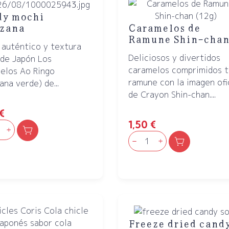
dy mochi
zana
Caramelos de
Ramune Shin-cha
 auténtico y textura
Deliciosos y divertidos
 de Japón Los
caramelos comprimidos t
elos Ao Ringo
ramune con la imagen ofi
na verde) de...
de Crayon Shin-chan....
€
1,50
€
Freeze dried cand