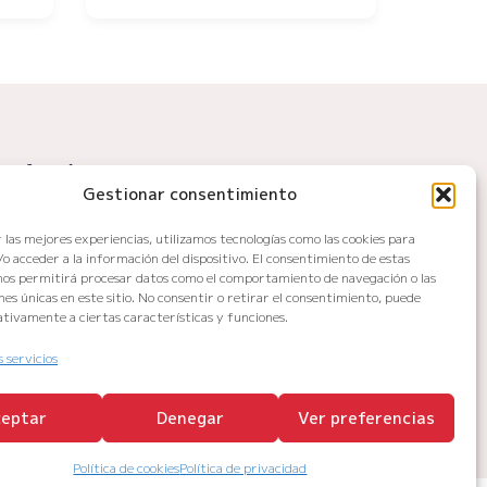
Legal
Gestionar consentimiento
Política de privacidad
 las mejores experiencias, utilizamos tecnologías como las cookies para
Política de cookies
o acceder a la información del dispositivo. El consentimiento de estas
Política de devoluciones y reembolsos
nos permitirá procesar datos como el comportamiento de navegación o las
ones únicas en este sitio. No consentir o retirar el consentimiento, puede
Accesibilidad web
tivamente a ciertas características y funciones.
s servicios
xt
EU
eptar
Denegar
Ver preferencias
Política de cookies
Política de privacidad