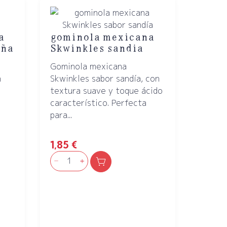
a
gominola mexicana
iña
Skwinkles sandia
Gominola mexicana
n
Skwinkles sabor sandía, con
textura suave y toque ácido
característico. Perfecta
para...
1,85
€