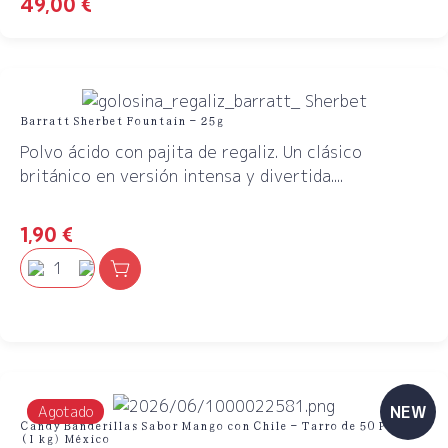
49,00
€
Barratt Sherbet Fountain – 25g
Polvo ácido con pajita de regaliz. Un clásico
británico en versión intensa y divertida....
1,90
€
NEW
Agotado
Candy Banderillas Sabor Mango con Chile – Tarro de 50 Piezas
(1 kg) México