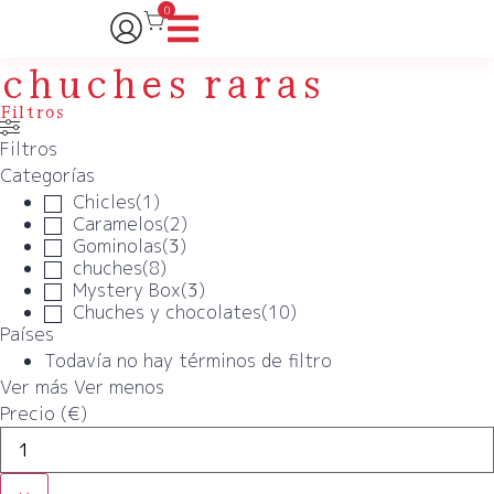
0
chuches raras
Filtros
Filtros
Categorías
Chicles
(
1
)
Caramelos
(
2
)
Gominolas
(
3
)
chuches
(
8
)
Mystery Box
(
3
)
Chuches y chocolates
(
10
)
Países
Todavía no hay términos de filtro
Ver más
Ver menos
Precio (€)