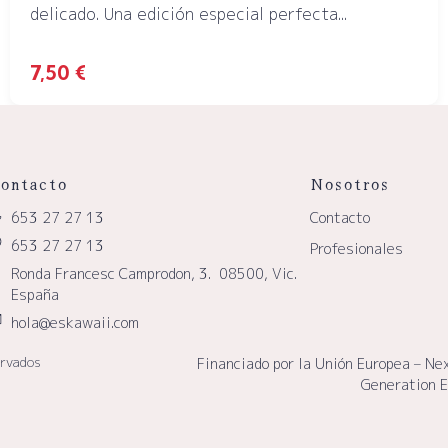
delicado. Una edición especial perfecta...
7,50
€
ontacto
Nosotros
653 27 27 13
Contacto
653 27 27 13
Profesionales
Ronda Francesc Camprodon, 3. 08500, Vic.
España
hola@eskawaii.com
ervados
Financiado por la Unión Europea – Ne
Generation 