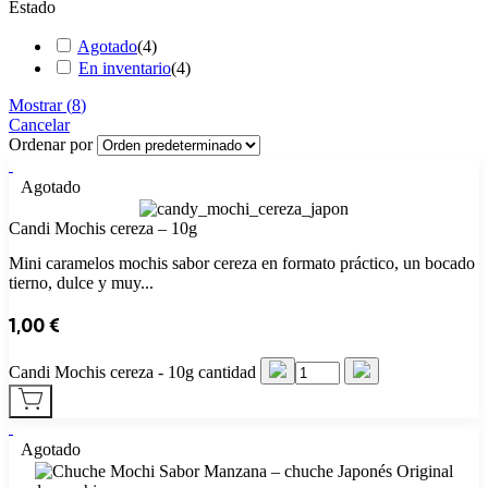
Estado
Agotado
(
4
)
En inventario
(
4
)
Mostrar
(
8
)
Cancelar
Ordenar por
Agotado
Candi Mochis cereza – 10g
Mini caramelos mochis sabor cereza en formato práctico, un bocado
tierno, dulce y muy...
1,00
€
Candi Mochis cereza - 10g cantidad
Agotado