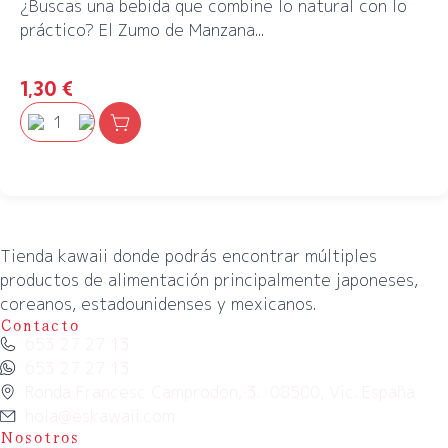
¿Buscas una bebida que combine lo natural con lo
práctico? El Zumo de Manzana...
1,30
€
Tienda kawaii donde podrás encontrar múltiples
productos de alimentación principalmente japoneses,
coreanos, estadounidenses y mexicanos.
Contacto
653 27 27 13
653 27 27 13
Ronda Francesc Camprodon, 3. 08500, Vic. España
hola@eskawaii.com
Nosotros