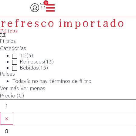
0
refresco importado
Filtros
Filtros
Categorías
Té
(
3
)
Refrescos
(
13
)
Bebidas
(
13
)
Países
Todavía no hay términos de filtro
Ver más
Ver menos
Precio (€)
×