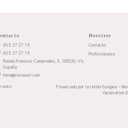
ontacto
Nosotros
653 27 27 13
Contacto
653 27 27 13
Profesionales
Ronda Francesc Camprodon, 3. 08500, Vic.
España
hola@eskawaii.com
ervados
Financiado por la Unión Europea – Ne
Generation 