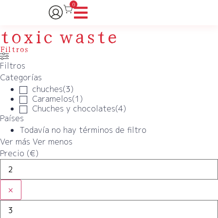
0
toxic waste
Filtros
Filtros
Categorías
chuches
(
3
)
Caramelos
(
1
)
Chuches y chocolates
(
4
)
Países
Todavía no hay términos de filtro
Ver más
Ver menos
Precio (€)
×