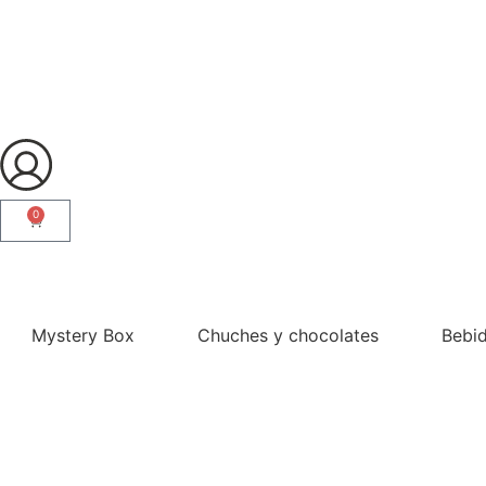
0
¿Eres profesional?
Mystery Box
Chuches y chocolates
Bebi