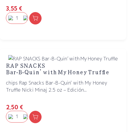
3,55
€
RAP SNACKS
Bar‑B‑Quin’ with My Honey Truffle
chips Rap Snacks Bar-B-Quin' with My Honey
Truffle Nicki Minaj 2.5 oz – Edición...
2,50
€