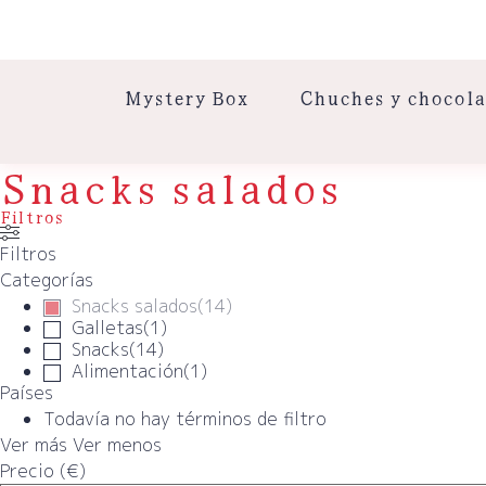
Mystery Box
Chuches y chocola
Snacks salados
Filtros
Filtros
Categorías
Snacks salados
(
14
)
Galletas
(
1
)
Snacks
(
14
)
Alimentación
(
1
)
Países
Todavía no hay términos de filtro
Ver más
Ver menos
Precio (€)