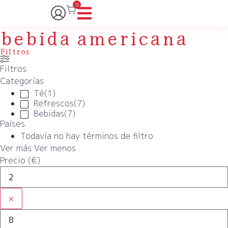
0
bebida americana
Filtros
Filtros
Categorías
Té
(
1
)
Refrescos
(
7
)
Bebidas
(
7
)
Países
Todavía no hay términos de filtro
Ver más
Ver menos
Precio (€)
×