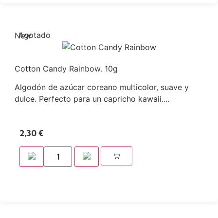
Agotado
New
Cotton Candy Rainbow. 10g
Algodón de azúcar coreano multicolor, suave y
dulce. Perfecto para un capricho kawaii....
2,30
€