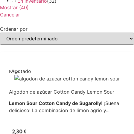
En inventario
(
32
)
Mostrar
(
40
)
Cancelar
Ordenar por
Agotado
New
Algodón de azúcar Cotton Candy Lemon Sour
Lemon Sour Cotton Candy de Sugarolly!
¡Suena
delicioso! La combinación de limón agrio y...
2,30
€