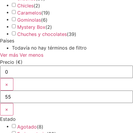
Chicles
(
2
)
Caramelos
(
19
)
Gominolas
(
6
)
Mystery Box
(
2
)
Chuches y chocolates
(
39
)
Países
Todavía no hay términos de filtro
Ver más
Ver menos
Precio (€)
×
×
Estado
Agotado
(
8
)