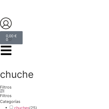
0,00
€
0
chuche
Filtros
Filtros
Categorías
chuches
(
25
)