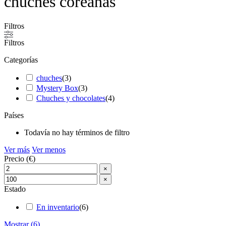
chuches coreanas
Filtros
Filtros
Categorías
chuches
(
3
)
Mystery Box
(
3
)
Chuches y chocolates
(
4
)
Países
Todavía no hay términos de filtro
Ver más
Ver menos
Precio (€)
×
×
Estado
En inventario
(
6
)
Mostrar
(
6
)