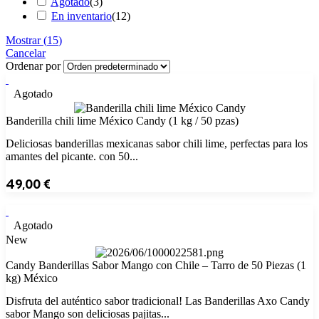
Agotado
(
3
)
En inventario
(
12
)
Mostrar
(
15
)
Cancelar
Ordenar por
Agotado
Banderilla chili lime México Candy (1 kg / 50 pzas)
Deliciosas banderillas mexicanas sabor chili lime, perfectas para los
amantes del picante. con 50...
49,00
€
Agotado
New
Candy Banderillas Sabor Mango con Chile – Tarro de 50 Piezas (1
kg) México
Disfruta del auténtico sabor tradicional! Las Banderillas Axo Candy
sabor Mango son deliciosas pajitas...