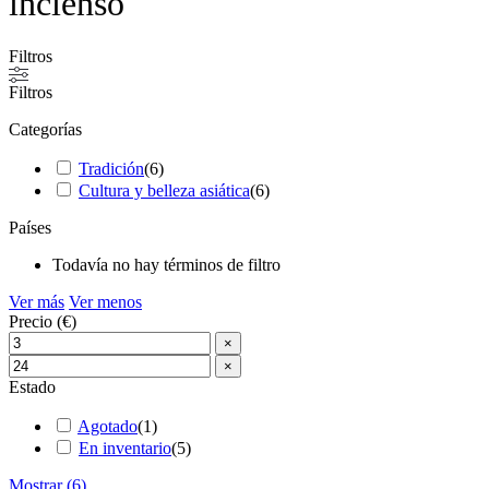
incienso
Filtros
Filtros
Categorías
Tradición
(
6
)
Cultura y belleza asiática
(
6
)
Países
Todavía no hay términos de filtro
Ver más
Ver menos
Precio (€)
×
×
Estado
Agotado
(
1
)
En inventario
(
5
)
Mostrar
(
6
)