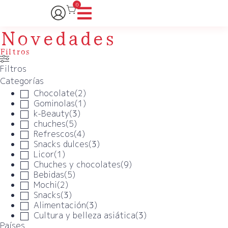
0
Novedades
Filtros
Filtros
Categorías
Chocolate
(
2
)
Gominolas
(
1
)
k-Beauty
(
3
)
chuches
(
5
)
Refrescos
(
4
)
Snacks dulces
(
3
)
Licor
(
1
)
Chuches y chocolates
(
9
)
Bebidas
(
5
)
Mochi
(
2
)
Snacks
(
3
)
Alimentación
(
3
)
Cultura y belleza asiática
(
3
)
Países