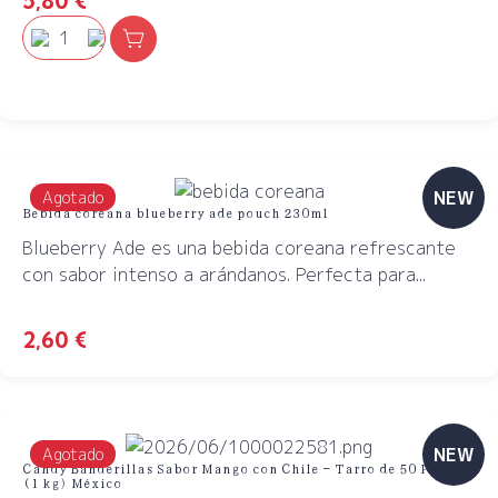
5,80
€
NEW
Agotado
Bebida coreana blueberry ade pouch 230ml
Blueberry Ade es una bebida coreana refrescante
con sabor intenso a arándanos. Perfecta para...
2,60
€
NEW
Agotado
Candy Banderillas Sabor Mango con Chile – Tarro de 50 Piezas
(1 kg) México