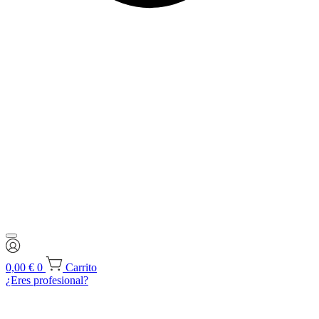
0,00
€
0
Carrito
¿Eres profesional?