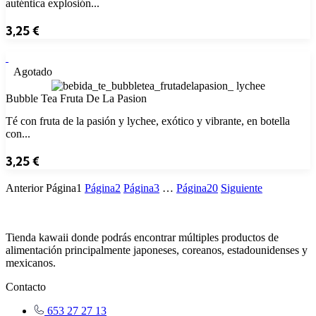
auténtica explosión...
3,25
€
Agotado
Bubble Tea Fruta De La Pasion
Té con fruta de la pasión y lychee, exótico y vibrante, en botella
con...
3,25
€
Anterior
Página
1
Página
2
Página
3
…
Página
20
Siguiente
Tienda kawaii donde podrás encontrar múltiples productos de
alimentación principalmente japoneses, coreanos, estadounidenses y
mexicanos.
Contacto
653 27 27 13